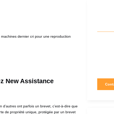
Vous
quest
es machines
dernier cri pour une reproduction
Notre serv
pour les 
Lundi – Ve
Samedi : 
Dimanche
ez New Assistance
Cont
d’autres ont parfois un brevet, c’est-à-dire que
rte de propriété unique, protégée par un brevet