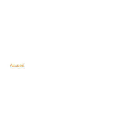
ble de clés
Accueil
Double Clés