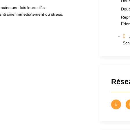
Doub
oins une fois leurs clés.
Doub
 entraîne immédiatement du stress.
Repr
l'ide
Sch
Rése