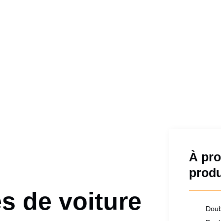
À pr
produ
s de voiture
Doub